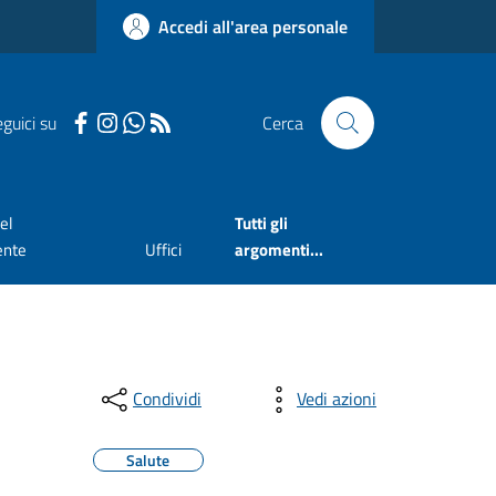
Accedi all'area personale
guici su
Cerca
el
Tutti gli
ente
Uffici
argomenti...
Condividi
Vedi azioni
Salute