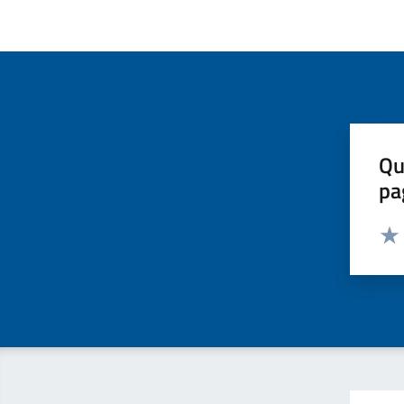
Qu
pa
Valut
Valu