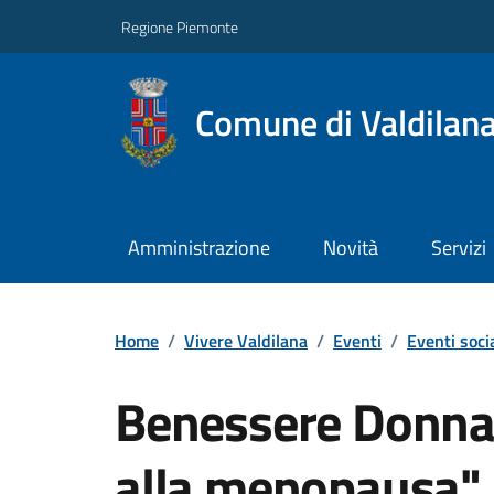
Regione Piemonte
Comune di Valdilan
Amministrazione
Novità
Servizi
Home
/
Vivere Valdilana
/
Eventi
/
Eventi socia
Benessere Donna 
alla menopausa"