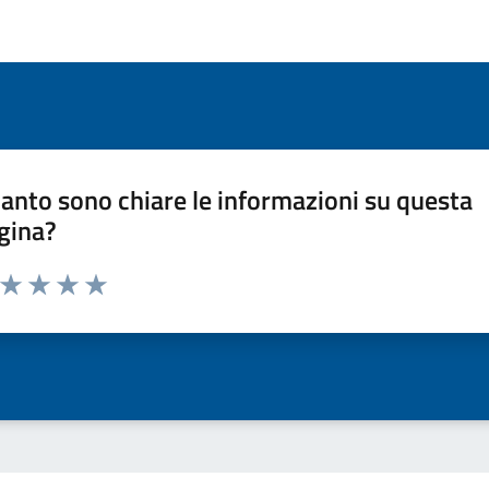
anto sono chiare le informazioni su questa
gina?
a da 1 a 5 stelle la pagina
ta 1 stelle su 5
Valuta 2 stelle su 5
Valuta 3 stelle su 5
Valuta 4 stelle su 5
Valuta 5 stelle su 5