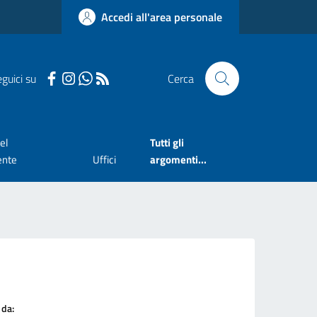
Accedi all'area personale
guici su
Cerca
el
Tutti gli
ente
Uffici
argomenti...
 da: