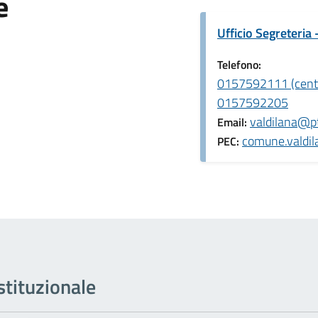
e
Ufficio Segreteria 
Telefono:
0157592111 (centr
0157592205
valdilana@ptb
Email:
comune.valdil
PEC:
tituzionale