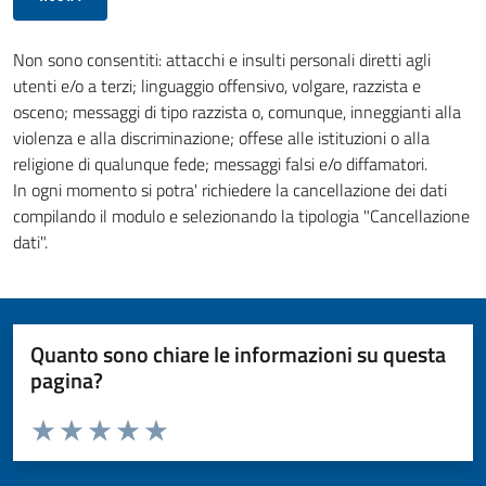
Non sono consentiti: attacchi e insulti personali diretti agli
utenti e/o a terzi; linguaggio offensivo, volgare, razzista e
osceno; messaggi di tipo razzista o, comunque, inneggianti alla
violenza e alla discriminazione; offese alle istituzioni o alla
religione di qualunque fede; messaggi falsi e/o diffamatori.
In ogni momento si potra' richiedere la cancellazione dei dati
compilando il modulo e selezionando la tipologia "Cancellazione
dati".
Quanto sono chiare le informazioni su questa
pagina?
Valuta da 1 a 5 stelle la pagina
Valuta 1 stelle su 5
Valuta 2 stelle su 5
Valuta 3 stelle su 5
Valuta 4 stelle su 5
Valuta 5 stelle su 5