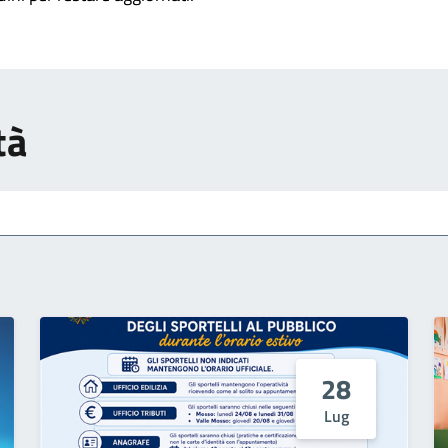
tà
28
Lug