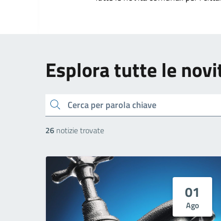
Esplora tutte le novi
cerca
26
notizie trovate
01
Ago