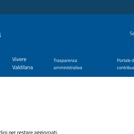
a
Se
Vivere
Trasparenza
Portale d
Valdilana
amministrativa
contribu
dini per restare aggiornati.