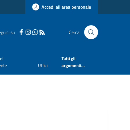
Accedi all'area personale
guici su
Cerca
el
Tutti gli
ente
Uffici
argomenti...