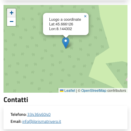
+
×
Luogo a coordinate
−
Lat:45.666126
Lon:8.144302
Leaflet
|
©
OpenStreetMap
contributors
Contatti
Telefono:
3343646040
Email:
info@ilprismatrivero.it