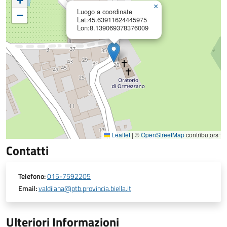
+
×
Luogo a coordinate
−
Lat:45.63911624445975
Lon:8.139069378376009
Leaflet
|
©
OpenStreetMap
contributors
Contatti
Telefono:
015-7592205
Email:
valdilana@ptb.provincia.biella.it
Ulteriori Informazioni