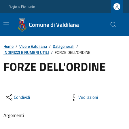
Regione Piemonte
Comune di Valdilana
Home
/
Vivere Valdilana
/
Dati generali
/
INDIRIZZI E NUMERI UTILI
/
FORZE DELL'ORDINE
FORZE DELL'ORDINE
Condividi
Vedi azioni
Argomenti