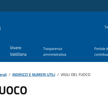
a
Se
Vivere
Trasparenza
Portale d
Valdilana
amministrativa
contribu
erali
/
INDIRIZZI E NUMERI UTILI
/
VIGILI DEL FUOCO
FUOCO