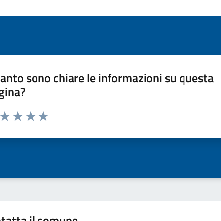
anto sono chiare le informazioni su questa
gina?
a da 1 a 5 stelle la pagina
ta 1 stelle su 5
Valuta 2 stelle su 5
Valuta 3 stelle su 5
Valuta 4 stelle su 5
Valuta 5 stelle su 5
tatta il comune