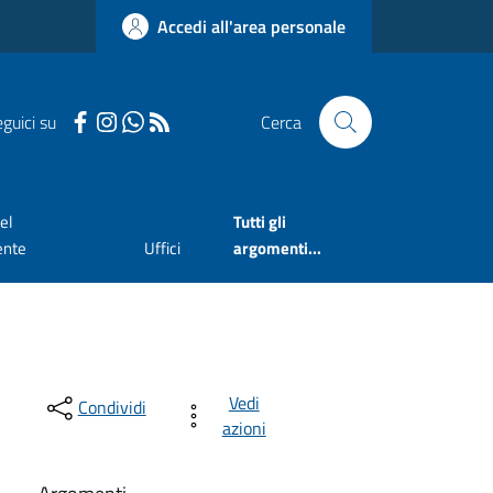
Accedi all'area personale
guici su
Cerca
el
Tutti gli
ente
Uffici
argomenti...
Vedi
Condividi
azioni