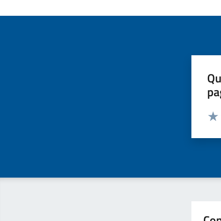
Qu
pa
Valut
Valu
Con