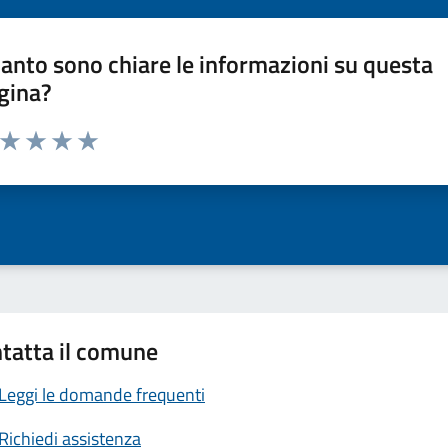
anto sono chiare le informazioni su questa
gina?
a da 1 a 5 stelle la pagina
ta 1 stelle su 5
Valuta 2 stelle su 5
Valuta 3 stelle su 5
Valuta 4 stelle su 5
Valuta 5 stelle su 5
tatta il comune
Leggi le domande frequenti
Richiedi assistenza