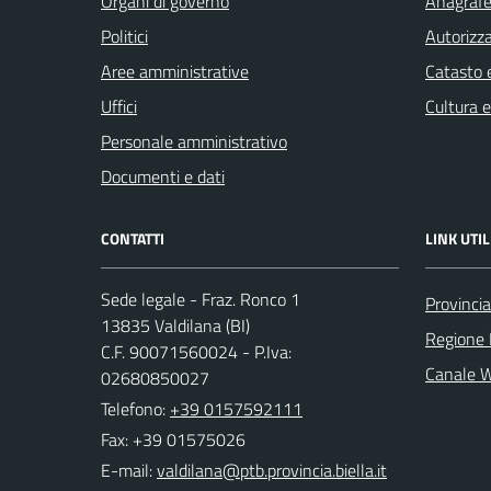
Organi di governo
Anagrafe 
Politici
Autorizza
Aree amministrative
Catasto e
Uffici
Cultura 
Personale amministrativo
Documenti e dati
CONTATTI
LINK UTIL
Sede legale - Fraz. Ronco 1
Provincia
13835 Valdilana (BI)
Regione
C.F. 90071560024 - P.Iva:
Canale 
02680850027
Telefono:
+39 0157592111
Fax: +39 01575026
E-mail: