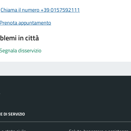
Chiama il numero +39 0157592111
Prenota appuntamento
blemi in città
Segnala disservizio
a
E DI SERVIZIO