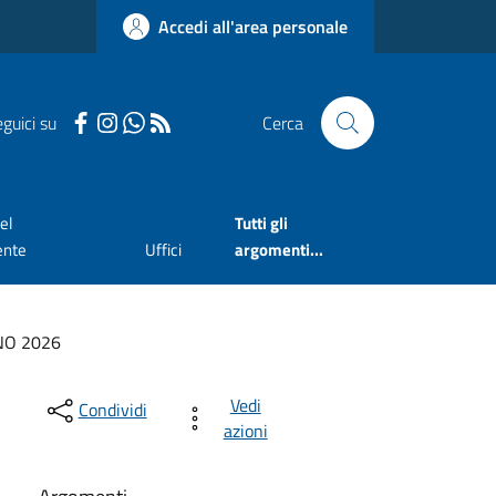
Accedi all'area personale
guici su
Cerca
el
Tutti gli
ente
Uffici
argomenti...
NO 2026
Vedi
Condividi
azioni