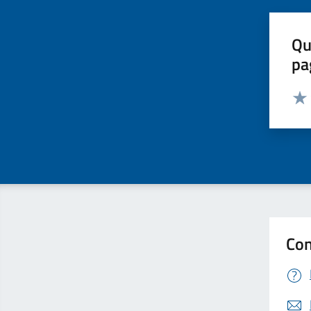
Qu
pa
Valut
Valu
Con