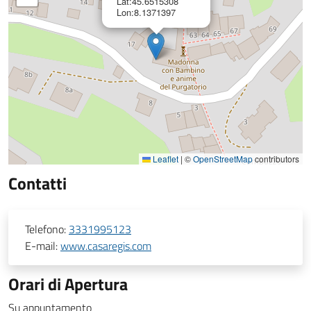
Lat:45.6515308
Lon:8.1371397
Leaflet
|
©
OpenStreetMap
contributors
Contatti
Telefono:
3331995123
E-mail:
www.casaregis.com
Orari di Apertura
Su appuntamento