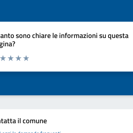
anto sono chiare le informazioni su questa
gina?
a da 1 a 5 stelle la pagina
ta 1 stelle su 5
Valuta 2 stelle su 5
Valuta 3 stelle su 5
Valuta 4 stelle su 5
Valuta 5 stelle su 5
tatta il comune