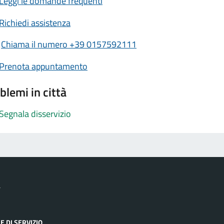
Leggi le domande frequenti
Richiedi assistenza
Chiama il numero +39 0157592111
Prenota appuntamento
blemi in città
Segnala disservizio
a
E DI SERVIZIO