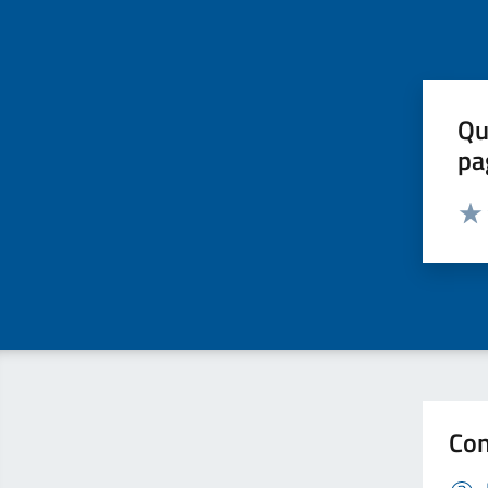
Qu
pa
Valut
Valu
Con