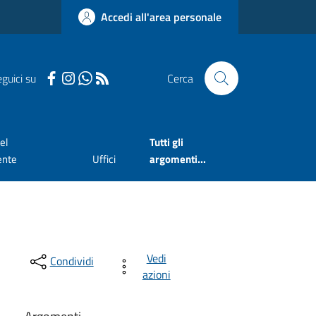
Accedi all'area personale
guici su
Cerca
el
Tutti gli
ente
Uffici
argomenti...
Vedi
Condividi
azioni