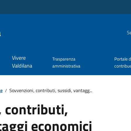
a
Se
Vivere
Trasparenza
Portale d
Valdilana
amministrativa
contribu
te
/
Sovvenzioni, contributi, sussidi, vantagg...
 contributi,
taggi economici