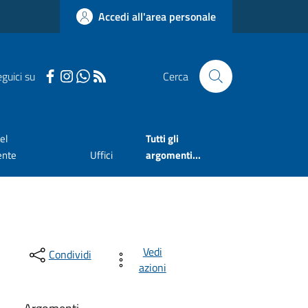
Accedi all'area personale
guici su
Cerca
el
Tutti gli
ente
Uffici
argomenti...
Vedi
Condividi
azioni