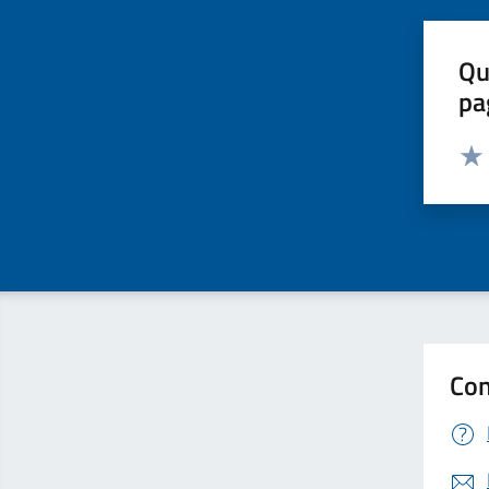
Qu
pa
Valut
Valu
Con