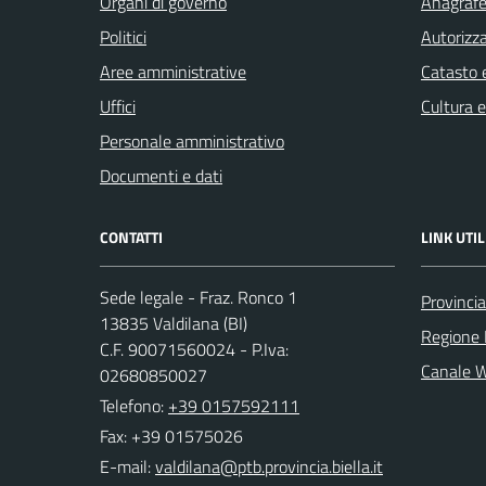
Organi di governo
Anagrafe 
Politici
Autorizza
Aree amministrative
Catasto e
Uffici
Cultura 
Personale amministrativo
Documenti e dati
CONTATTI
LINK UTIL
Sede legale - Fraz. Ronco 1
Provincia
13835 Valdilana (BI)
Regione
C.F. 90071560024 - P.Iva:
Canale 
02680850027
Telefono:
+39 0157592111
Fax: +39 01575026
E-mail: