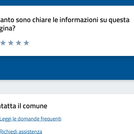
anto sono chiare le informazioni su questa
gina?
a da 1 a 5 stelle la pagina
ta 1 stelle su 5
Valuta 2 stelle su 5
Valuta 3 stelle su 5
Valuta 4 stelle su 5
Valuta 5 stelle su 5
tatta il comune
Leggi le domande frequenti
Richiedi assistenza