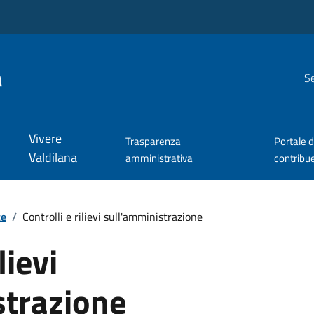
a
Se
Vivere
Trasparenza
Portale d
Valdilana
amministrativa
contribu
te
/
Controlli e rilievi sull'amministrazione
lievi
strazione