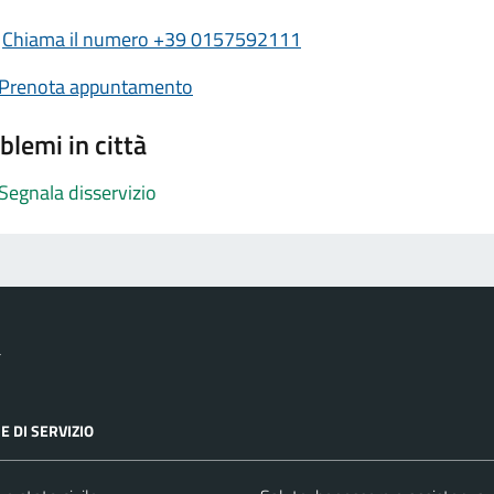
Chiama il numero +39 0157592111
Prenota appuntamento
blemi in città
Segnala disservizio
a
E DI SERVIZIO