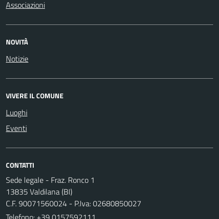
Associazioni
NOVITÀ
Notizie
VIVERE IL COMUNE
Luoghi
Eventi
CONTATTI
Sede legale - Fraz. Ronco 1
13835 Valdilana (BI)
C.F. 90071560024 - P.Iva: 02680850027
Telefono:
+39 0157592111