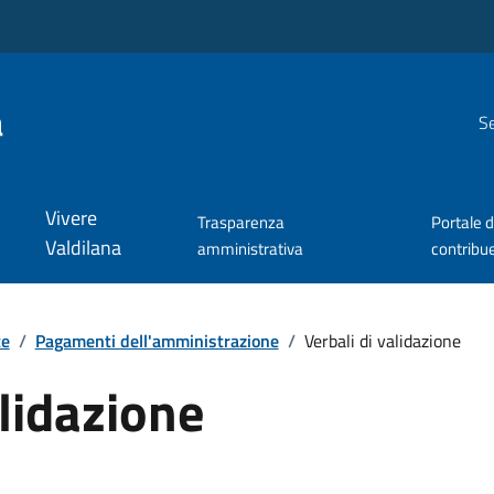
a
Se
Vivere
Trasparenza
Portale d
Valdilana
amministrativa
contribu
te
/
Pagamenti dell'amministrazione
/
Verbali di validazione
alidazione