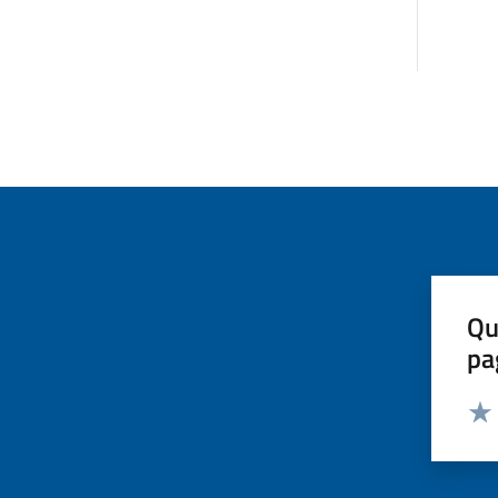
Qu
pa
Valut
Valu