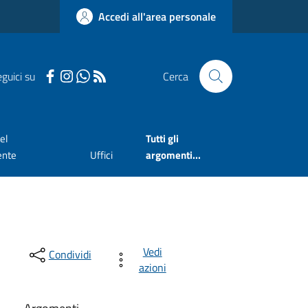
Accedi all'area personale
guici su
Cerca
el
Tutti gli
ente
Uffici
argomenti...
Vedi
Condividi
azioni