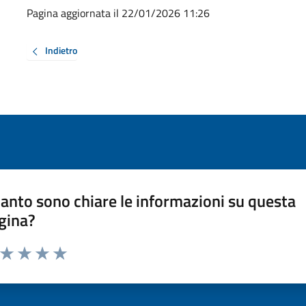
Pagina aggiornata il 22/01/2026 11:26
Indietro
anto sono chiare le informazioni su questa
gina?
a da 1 a 5 stelle la pagina
ta 1 stelle su 5
Valuta 2 stelle su 5
Valuta 3 stelle su 5
Valuta 4 stelle su 5
Valuta 5 stelle su 5