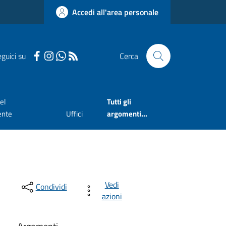
Accedi all'area personale
guici su
Cerca
el
Tutti gli
ente
Uffici
argomenti...
Vedi
Condividi
azioni