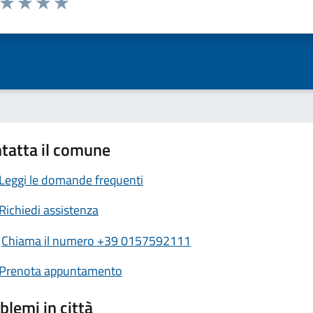
ta 1 stelle su 5
Valuta 2 stelle su 5
Valuta 3 stelle su 5
Valuta 4 stelle su 5
Valuta 5 stelle su 5
tatta il comune
Leggi le domande frequenti
Richiedi assistenza
Chiama il numero +39 0157592111
Prenota appuntamento
blemi in città