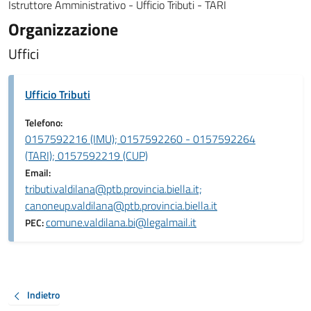
Istruttore Amministrativo - Ufficio Tributi - TARI
Organizzazione
Uffici
Ufficio Tributi
Telefono:
0157592216 (IMU); 0157592260 - 0157592264
(TARI); 0157592219 (CUP)
Email:
tributi.valdilana@ptb.provincia.biella.it;
canoneup.valdilana@ptb.provincia.biella.it
comune.valdilana.bi@legalmail.it
PEC:
Indietro