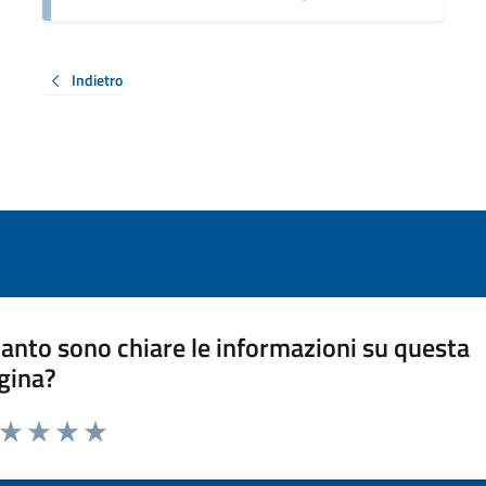
Indietro
anto sono chiare le informazioni su questa
gina?
a da 1 a 5 stelle la pagina
ta 1 stelle su 5
Valuta 2 stelle su 5
Valuta 3 stelle su 5
Valuta 4 stelle su 5
Valuta 5 stelle su 5