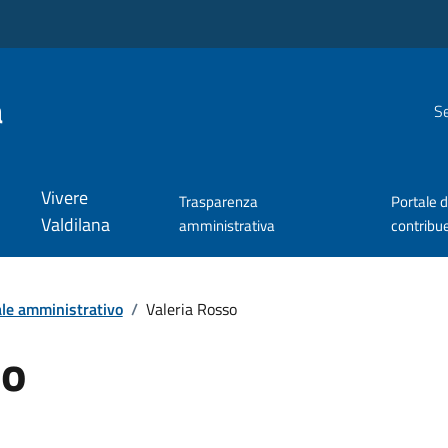
a
Se
Vivere
Trasparenza
Portale d
Valdilana
amministrativa
contribu
le amministrativo
/
Valeria Rosso
so