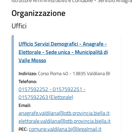
Istruttore Amministrativo e Contabile - Servizio Anagra
Organizzazione
Uffici
Ufficio Servizi Demografici - Anagrafe -
Elettorale - Sede unica - Municipalità di
Valle Mosso
Indirizzo:
Corso Roma 40 - 13835 Valdilana BI
Telefono:
0157592252 - 0157592251 -
0157592263 (Elettorale)
Email:
anagrafe.valdilana@ptb.provincia.biella.it;
elettorale.valdilana@ptb.provincia.biella.it
comune.valdilana.bi@legalmail.it
PEC: