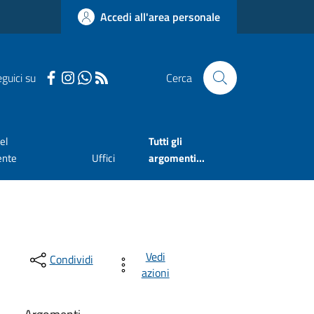
Accedi all'area personale
guici su
Cerca
el
Tutti gli
ente
Uffici
argomenti...
Vedi
Condividi
azioni