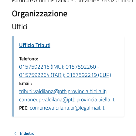
Istruttore Amministrativo e Contabile - Servizio Tributi
Organizzazione
Uffici
Ufficio Tributi
Telefono:
0157592216 (IMU); 0157592260 -
0157592264 (TARI); 0157592219 (CUP)
Email:
tributi.valdilana@ptb.provincia.biella.it;
canoneup.valdilana@ptb.provincia.biella.it
comune.valdilana.bi@legalmail.it
PEC:
Indietro