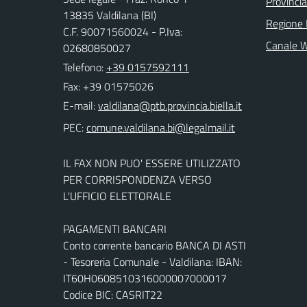
Provincia
13835 Valdilana (BI)
Regione
C.F. 90071560024 - P.Iva:
Canale 
02680850027
Telefono:
+39 0157592111
Fax: +39 01575026
E-mail:
PEC:
IL FAX NON PUO' ESSERE UTILIZZATO
PER CORRISPONDENZA VERSO
L'UFFICIO ELETTORALE
PAGAMENTI BANCARI
Conto corrente bancario BANCA DI ASTI
- Tesoreria Comunale - Valdilana: IBAN:
IT60H0608510316000007000017
Codice BIC: CASRIT22