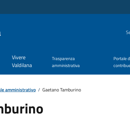
a
Se
Vivere
Trasparenza
Portale d
Valdilana
amministrativa
contribu
le amministrativo
/
Gaetano Tamburino
mburino