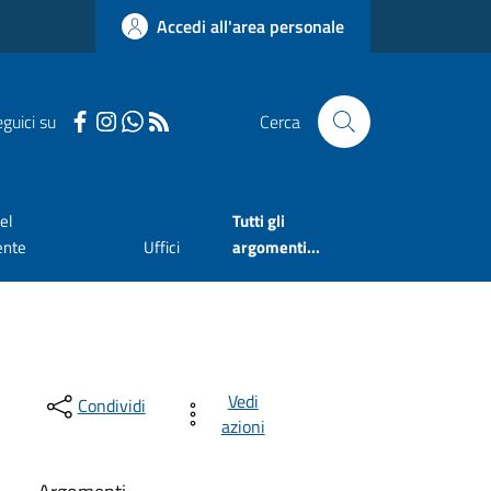
Accedi all'area personale
guici su
Cerca
el
Tutti gli
ente
Uffici
argomenti...
Vedi
Condividi
azioni