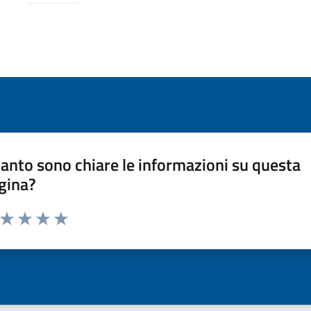
anto sono chiare le informazioni su questa
gina?
a da 1 a 5 stelle la pagina
ta 1 stelle su 5
Valuta 2 stelle su 5
Valuta 3 stelle su 5
Valuta 4 stelle su 5
Valuta 5 stelle su 5