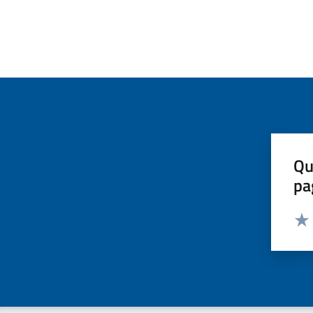
Qu
pa
Valut
Valu