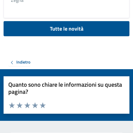
Zegna
Tutte le novità
Indietro
Quanto sono chiare le informazioni su questa
pagina?
Valuta da 1 a 5 stelle la pagina
Valuta 1 stelle su 5
Valuta 2 stelle su 5
Valuta 3 stelle su 5
Valuta 4 stelle su 5
Valuta 5 stelle su 5