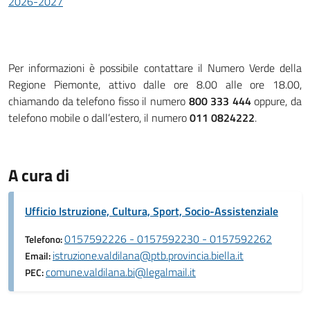
2026-2027
Per informazioni è possibile contattare il Numero Verde della
Regione Piemonte, attivo dalle ore 8.00 alle ore 18.00,
chiamando da telefono fisso il numero
800 333 444
oppure, da
telefono mobile o dall’estero, il numero
011 0824222
.
A cura di
Ufficio Istruzione, Cultura, Sport, Socio-Assistenziale
0157592226 - 0157592230 - 0157592262
Telefono:
istruzione.valdilana@ptb.provincia.biella.it
Email:
comune.valdilana.bi@legalmail.it
PEC: