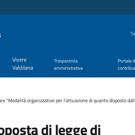
a
Se
Vivere
Trasparenza
Portale d
Valdilana
amministrativa
contribu
lare "Modalità organizzative per l'attuazione di quanto disposto dal
oposta di legge di