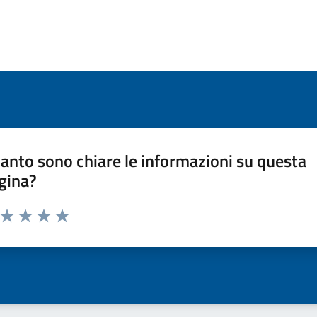
anto sono chiare le informazioni su questa
gina?
a da 1 a 5 stelle la pagina
ta 1 stelle su 5
Valuta 2 stelle su 5
Valuta 3 stelle su 5
Valuta 4 stelle su 5
Valuta 5 stelle su 5