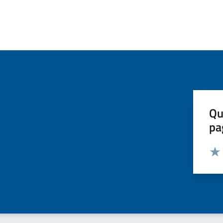
Qu
pa
Valut
Valu