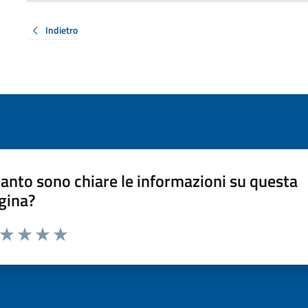
Indietro
anto sono chiare le informazioni su questa
gina?
a da 1 a 5 stelle la pagina
ta 1 stelle su 5
Valuta 2 stelle su 5
Valuta 3 stelle su 5
Valuta 4 stelle su 5
Valuta 5 stelle su 5