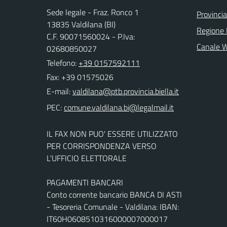
Sede legale - Fraz. Ronco 1
Provincia
13835 Valdilana (BI)
Regione
C.F. 90071560024 - P.Iva:
Canale 
02680850027
Telefono:
+39 0157592111
Fax: +39 01575026
E-mail:
PEC:
IL FAX NON PUO' ESSERE UTILIZZATO
PER CORRISPONDENZA VERSO
L'UFFICIO ELETTORALE
PAGAMENTI BANCARI
Conto corrente bancario BANCA DI ASTI
- Tesoreria Comunale - Valdilana: IBAN:
IT60H0608510316000007000017