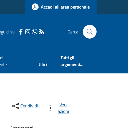
Accedi all'area personale
guici su
Cerca
el
Tutti gli
ente
Uffici
argomenti...
Vedi
Condividi
azioni