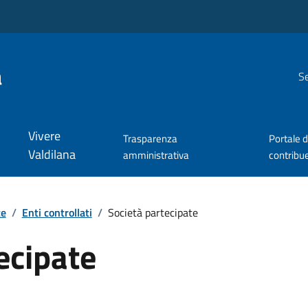
a
Se
Vivere
Trasparenza
Portale d
Valdilana
amministrativa
contribu
te
/
Enti controllati
/
Società partecipate
ecipate