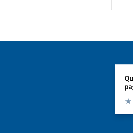
Qu
pa
Valut
Valu