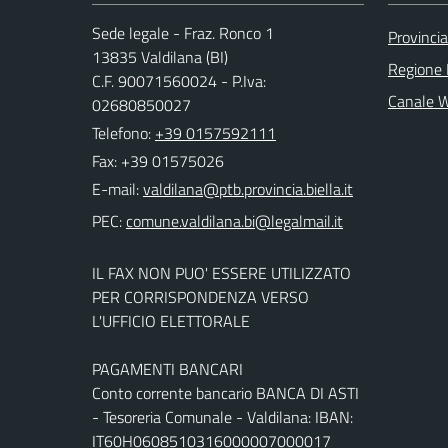
Sede legale - Fraz. Ronco 1
Provincia
13835 Valdilana (BI)
Regione
C.F. 90071560024 - P.Iva:
Canale 
02680850027
Telefono:
+39 0157592111
Fax: +39 01575026
E-mail:
PEC:
IL FAX NON PUO' ESSERE UTILIZZATO
PER CORRISPONDENZA VERSO
L'UFFICIO ELETTORALE
PAGAMENTI BANCARI
Conto corrente bancario BANCA DI ASTI
- Tesoreria Comunale - Valdilana: IBAN:
IT60H0608510316000007000017