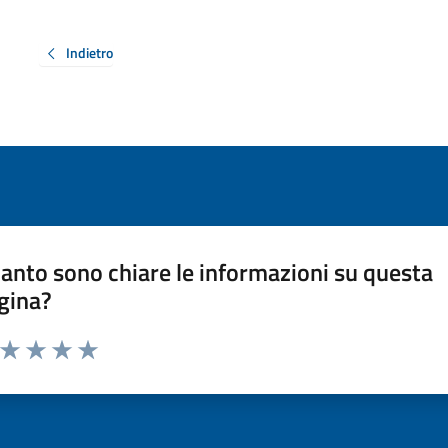
Indietro
anto sono chiare le informazioni su questa
gina?
a da 1 a 5 stelle la pagina
ta 1 stelle su 5
Valuta 2 stelle su 5
Valuta 3 stelle su 5
Valuta 4 stelle su 5
Valuta 5 stelle su 5