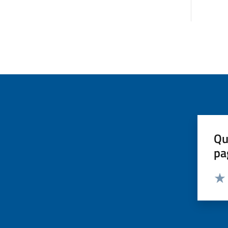
Qu
pa
Valut
Valu