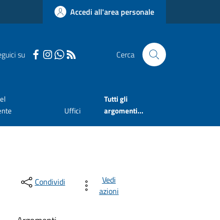
Accedi all'area personale
guici su
Cerca
el
Tutti gli
ente
Uffici
argomenti...
Vedi
Condividi
azioni