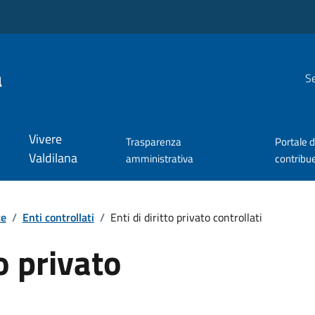
a
Se
Vivere
Trasparenza
Portale d
Valdilana
amministrativa
contribu
te
/
Enti controllati
/
Enti di diritto privato controllati
to privato