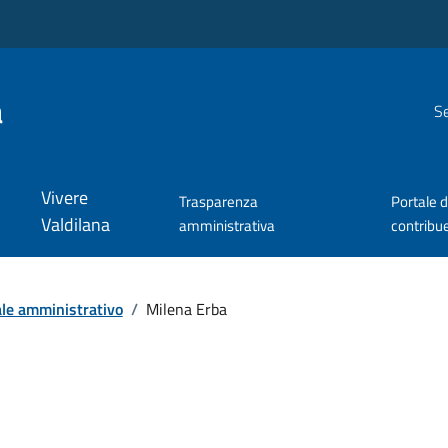
a
Se
Vivere
Trasparenza
Portale d
Valdilana
amministrativa
contribu
le amministrativo
/
Milena Erba