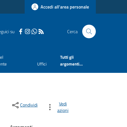
Accedi all'area personale
guici su
Cerca
el
Tutti gli
ente
Uffici
argomenti...
Vedi
Condividi
azioni