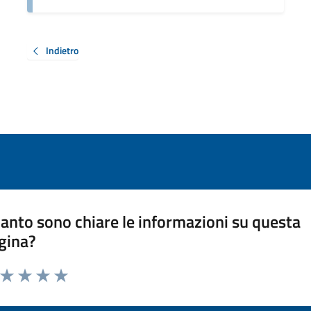
Indietro
anto sono chiare le informazioni su questa
gina?
a da 1 a 5 stelle la pagina
ta 1 stelle su 5
Valuta 2 stelle su 5
Valuta 3 stelle su 5
Valuta 4 stelle su 5
Valuta 5 stelle su 5