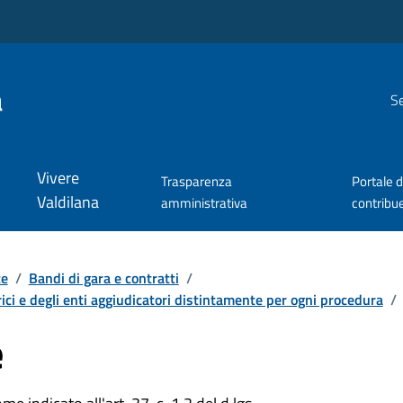
a
Se
Vivere
Trasparenza
Portale d
Valdilana
amministrativa
contribu
te
/
Bandi di gara e contratti
/
ici e degli enti aggiudicatori distintamente per ogni procedura
/
e