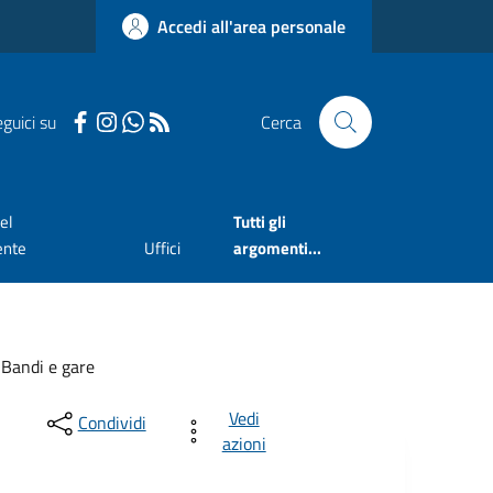
Accedi all'area personale
guici su
Cerca
el
Tutti gli
ente
Uffici
argomenti...
Bandi e gare
Vedi
Condividi
azioni