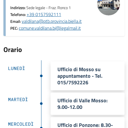
Indirizzo:
Sede legale - Fraz. Ronco 1
+39 0157592111
Telefono:
valdilana@ptb.provincia.biella.it
Email:
comune.valdilana.bi@legalmail.it
PEC:
Orario
LUNEDÌ
Ufficio di Mosso su
appuntamento - Tel.
015/7592226
MARTEDÌ
Ufficio di Valle Mosso:
9.00-12.00
MERCOLEDÌ
Ufficio di Ponzone: 8.30-