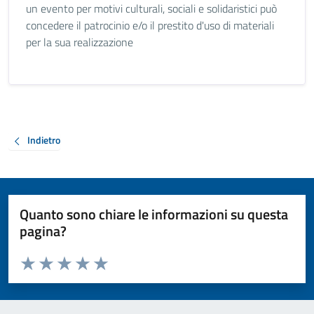
un evento per motivi culturali, sociali e solidaristici può
concedere il patrocinio e/o il prestito d'uso di materiali
per la sua realizzazione
Indietro
Quanto sono chiare le informazioni su questa
pagina?
Valuta da 1 a 5 stelle la pagina
Valuta 1 stelle su 5
Valuta 2 stelle su 5
Valuta 3 stelle su 5
Valuta 4 stelle su 5
Valuta 5 stelle su 5